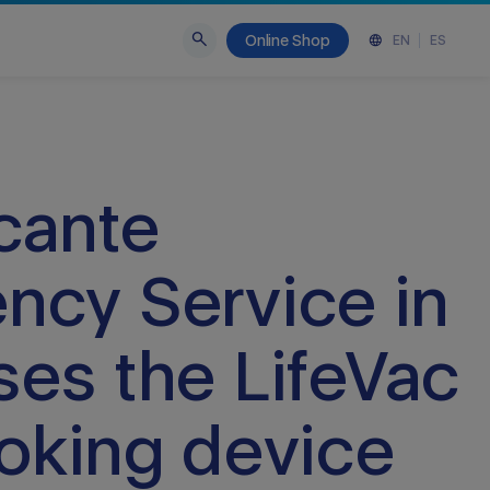
Online Shop
EN
ES
cante
ncy Service in
es the LifeVac
oking device