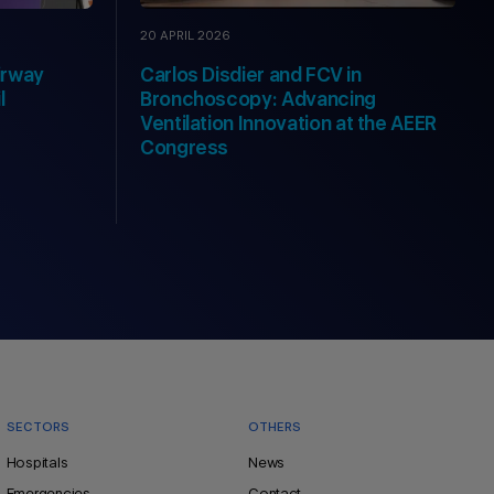
20 APRIL 2026
irway
Carlos Disdier and FCV in
l
Bronchoscopy: Advancing
Ventilation Innovation at the AEER
Congress
SECTORS
OTHERS
Hospitals
News
Emergencies
Contact