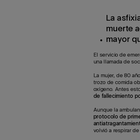
La asfix
muerte a
mayor qu
El servicio de emer
una llamada de soc
La mujer, de 80 añ
trozo de comida obs
oxígeno. Antes est
de fallecimiento po
Aunque la ambulanc
protocolo de prime
antiatragantamie
volvió a respirar de