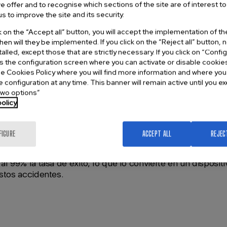
e offer and to recognise which sections of the site are of interest to
iones -según el estudio que demostró mayor eficacia -cuan
s to improve the site and its security.
tario. Este porcentaje baja cuando la lleva a cabo una pers
ck on the “Accept all” button, you will accept the implementation of t
 realizado por investigadores de la Universidad de Warwic
hen will they be implemented. If you click on the “Reject all” button,
s del Hospital de Birmingham en Gran Bretaña, publicado e
stalled, except those that are strictly necessary. If you click on “Confi
ss the configuration screen where you can activate or disable cookie
 ha estudiado la eficacia de los dispositivos antiatraganta
e Cookies Policy where you will find more information and where yo
arativas con esta maniobra.
e configuration at any time. This banner will remain active until you 
two options”
iente, revisado y aprobado por el Comité Ético de Investig
olicy
versidad de Warwick y realizado por iniciativa de estas in
spositivo LifeVac tuvo una mayor tasa de éxito en la eli
 vía aérea en comparación con las compresiones abdomi
FIGURE
ACCEPT ALL
REJEC
do (Dechoker).
al 99% la tasa de éxito, lo que lo convierte en un disposit
stos accidentes.