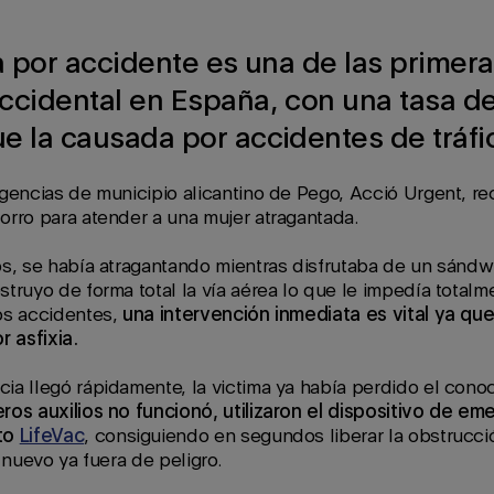
ia por accidente es una de las primer
ccidental en España, con una tasa d
e la causada por accidentes de tráfi
gencias de municipio alicantino de Pego, Acció Urgent, re
orro para atender a una mujer atragantada.
os, se había atragantando mientras disfrutaba de un sándw
truyo de forma total la vía aérea lo que le impedía totalm
os accidentes,
una intervención inmediata es vital ya que
r asfixia.
ia llegó rápidamente, la victima ya había perdido el cono
ros auxilios no funcionó, utilizaron el dispositivo de em
nto
LifeVac
, consiguiendo en segundos liberar la obstrucci
 nuevo ya fuera de peligro.