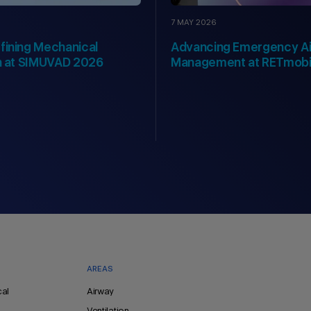
7 MAY 2026
fining Mechanical
Advancing Emergency A
on at SIMUVAD 2026
Management at RETmobi
AREAS
cal
Airway
Ventilation