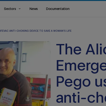
Sectors
News
Documentation
IFEVAC ANTI-CHOKING DEVICE TO SAVE A WOMAN'S LIFE
The Ali
Emerge
Pego us
anti-ch