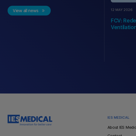
12 MAY 2026
View all news
FCV: Rede
Ventilati
IES MEDICAL
Pie
About IES Medi
de
Contact