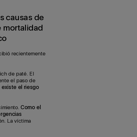
as causas de
e mortalidad
co
cibió recientemente
ich de paté. El
ente el paso de
 existe el riesgo
cimiento.
Como el
ergencias
ón. La víctima